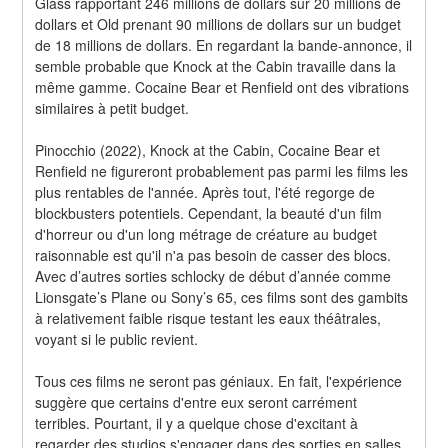
Glass rapportant 246 millions de dollars sur 20 millions de 
dollars et Old prenant 90 millions de dollars sur un budget 
de 18 millions de dollars. En regardant la bande-annonce, il 
semble probable que Knock at the Cabin travaille dans la 
même gamme. Cocaine Bear et Renfield ont des vibrations 
similaires à petit budget.
Pinocchio (2022), Knock at the Cabin, Cocaine Bear et 
Renfield ne figureront probablement pas parmi les films les 
plus rentables de l'année. Après tout, l'été regorge de 
blockbusters potentiels. Cependant, la beauté d'un film 
d'horreur ou d'un long métrage de créature au budget 
raisonnable est qu'il n'a pas besoin de casser des blocs. 
Avec d’autres sorties schlocky de début d’année comme 
Lionsgate’s Plane ou Sony’s 65, ces films sont des gambits 
à relativement faible risque testant les eaux théâtrales, 
voyant si le public revient.
Tous ces films ne seront pas géniaux. En fait, l'expérience 
suggère que certains d'entre eux seront carrément 
terribles. Pourtant, il y a quelque chose d'excitant à 
regarder des studios s'engager dans des sorties en salles 