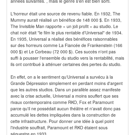
années suivantes. , mais le genre s'en est bien sorti.
L'horreur était une source de revenu fiable. En 1932, The 
Mummy aurait réalisé un bénéfice de 148 000 $. En 1933, 
The Invisible Man rapporte « un joli profit » au studio. Le 
chat noir était "le film le plus rentable d'Universal" de 1934. 
En 1935, Universal a réalisé des bénéfices raisonnables 
sur des horreurs comme La Fiancée de Frankenstein (166 
000 $) et Le Corbeau (72 000 $). Ces succès n'ont pas 
suffi à pousser l'ensemble du studio vers la rentabilité, mais 
ils ont contribué à atténuer certaines des pertes du studio.
En effet, on a le sentiment qu'Universal a survécu à la 
Grande Dépression simplement en perdant moins d'argent 
que les autres studios. Dans un parallèle assez manifeste 
avec la crise actuelle, Universal a moins souffert que ses 
rivaux contemporains comme RKO, Fox et Paramount 
parce qu'il ne possédait aucun théâtre et n'avait donc pas 
accumulé les dettes impliquées dans la construction de 
cette infrastructure. Pour donner une idée à quel point 
l'industrie souffrait, Paramount et RKO étaient sous 
séquestre en 1933.