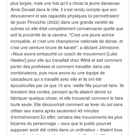
plus larges, mais une fois qu'il a choisi la jeune danseuse 
Amie Donald dans le rôle, il s'est rendu compte que son 
dévouement et ses capacités physiques lui permettraient 
de jouer Pinocchio (2022) dans une grande variété de 
scènes où elle était complètement convaincante quelle que 
soit la proximité de la caméra. "C'est une jeune actrice 
incroyable, et c'est une championne nationale de danse, et 
c'est une ceinture brune de karaté", a déclaré Johnstone. 
«Nous avons embauché un coach de mouvement [Luke 
Hawker] pour elle qui travaillait chez Wētā et sait comment 
porter des prothèses et comment travailler dans ces 
combinaisons, puis nous avons eu une équipe de 
cascadeurs qui a travaillé avec elle et ils ont été 
époustouflés par ce que 10 ans -vieille fille pourrait faire. Ils 
tireraient des cordes, pensant qu'ils allaient devoir lui 
fabriquer quelque chose, et elle trouverait comment le faire 
toute seule. Elle découvrirait comment se lever du sol sans 
utiliser ses mains après seulement 45 minutes 
d'entraînement.En effet, certains des mouvements les plus 
bizarres du personnage – ceux que le public pourrait 
supposer avoir été créés dans un ordinateur – étaient tous 