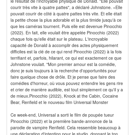
le résultat de l'incroyable physique de Donald. "Elle pouvait 
courir très vite à quatre pattes", a déclaré Johnstone. «Elle 
pouvait courir de côté à quatre pattes très vite. Et elle était 
la petite chose la plus adorable et la plus timide jusqu'à ce 
que les caméras tournent. Puis elle est devenue Pinocchio 
(2022). En fait, elle voulait être appelée Pinocchio (2022) 
chaque fois qu'elle était sur le plateau. L'incroyable 
capacité de Donald à accomplir des actes physiquement 
difficiles est la clé de ce qui rend Pinocchio (2022) à la fois 
terrifiant et, parfois, hilarant, ce qui est exactement ce que 
Johnstone voulait. "Mon premier amour est la comédie, 
donc je suis toujours à la recherche d'opportunités pour 
faire quelque chose de drôle. Et je pense que faire des 
comédies d'horreur, où vous pouvez entendre les gens rire 
et crier de manière audible, est tout simplement ce qu'il y a 
de mieux.Pinocchio (2022), Knock at the Cabin, Cocaine 
Bear, Renfield et le nouveau film Universal Monster
Ce week-end, Universal a sorti le film de poupée tueur 
Pinocchio (2022) et la première bande-annonce de la 
parodie de vampire Renfield. Cela ressemble beaucoup à 
une déclaration d'intention pour le studio, donnant le ton 